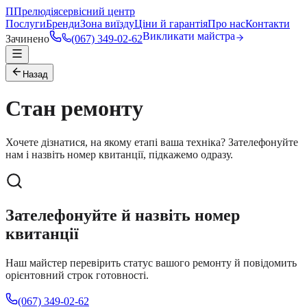
П
Прелюдія
сервісний центр
Послуги
Бренди
Зона виїзду
Ціни й гарантія
Про нас
Контакти
Викликати майстра
Зачинено
(067) 349-02-62
Назад
Стан ремонту
Хочете дізнатися, на якому етапі ваша техніка? Зателефонуйте
нам і назвіть номер квитанції, підкажемо одразу.
Зателефонуйте й назвіть номер
квитанції
Наш майстер перевірить статус вашого ремонту й повідомить
орієнтовний строк готовності.
(067) 349-02-62