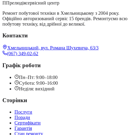
П
Прелюдія
сервісний центр
Ремонт побутової техніки в Хмельницькому з
2004
року.
Офіційно авторизований сервіс 15 брендів. Ремонтуємо всю
побутову техніку, від дрібної до великої.
Контакти
Хмельницький
,
вул. Романа Шухевича, 63/3
(067) 349-02-62
Графік роботи
Пн–Пт
:
9:00–18:00
Субота
:
9:00–16:00
Неділя
:
вихідний
Сторінки
Послуги
Поради
Сертифікати
Гарантія
Стан ремонту